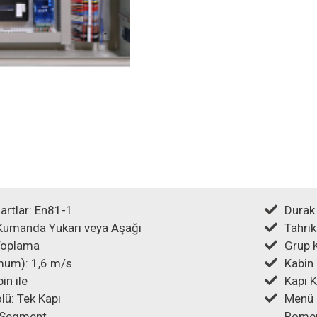
rtlar: En81-1
Durak 
 Kumanda Yukarı veya Aşağı
Tahrik
Toplama
Grup 
mum): 1,6 m/s
Kabin 
in ile
Kapı 
lü: Tek Kapı
Menü D
7 Segment
Romen