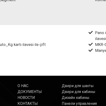
Pano i
ilaves
to_Kg kartı ilavesi ile çift
MKR-0
Manyet
О НАС
Двери для шахты
ДОКУМЕНТЫ
Двери для кабины
НОВОСТИ
Дизайн кабины
КОНТАКТЫ
Панели управления