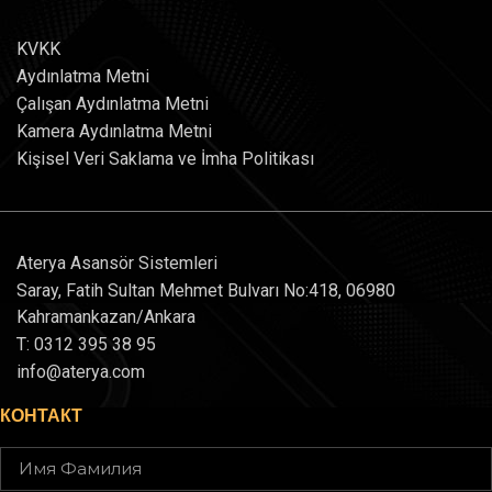
KVKK
Aydınlatma Metni
Çalışan Aydınlatma Metni
Kamera Aydınlatma Metni
Kişisel Veri Saklama ve İmha Politikası
Aterya Asansör Sistemleri
Saray, Fatih Sultan Mehmet Bulvarı No:418, 06980
Kahramankazan/Ankara
T: 0312 395 38 95
info@aterya.com
КОНТАКТ