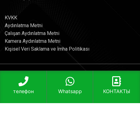
KVKK
Aydınlatma Metni
Çalışan Aydınlatma Metni
Kamera Aydınlatma Metni
Kişisel Veri Saklama ve İmha Politikası
Aterya Asansör Sistemleri
Saray, Fatih Sultan Mehmet Bulvarı No:418, 06980
телефон
Whatsapp
КОНТАКТЫ
Kahramankazan/Ankara
T: 0312 395 38 95
info@aterya.com
КОНТАКТ