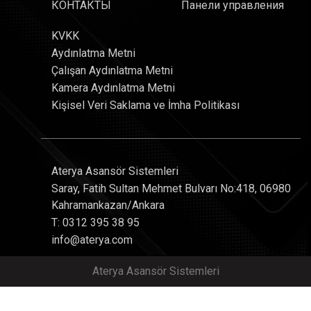
КОНТАКТЫ
Панели управления
KVKK
Aydınlatma Metni
Çalışan Aydınlatma Metni
Kamera Aydınlatma Metni
Kişisel Veri Saklama ve İmha Politikası
Aterya Asansör Sistemleri
Saray, Fatih Sultan Mehmet Bulvarı No:418, 06980
Kahramankazan/Ankara
T: 0312 395 38 95
info@aterya.com
Aterya Asansör Sistemleri