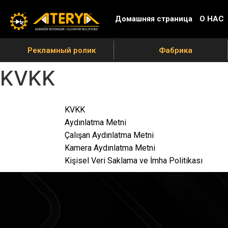
Домашняя страница
О НАС
Рекламный ролик
Фабрика
KVKK
KVKK
Aydınlatma Metni
Çalışan Aydınlatma Metni
Kamera Aydınlatma Metni
Kişisel Veri Saklama ve İmha Politikası