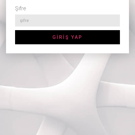
Şifre
GİRİŞ YAP