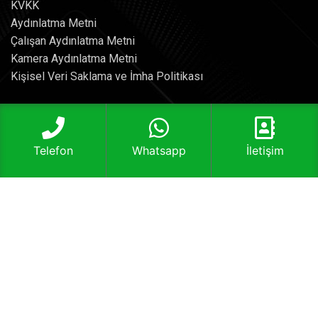
KVKK
Aydınlatma Metni
Çalışan Aydınlatma Metni
Kamera Aydınlatma Metni
Kişisel Veri Saklama ve İmha Politikası
Aterya Asansör Sistemleri
Telefon
Whatsapp
İletişim
Saray, Fatih Sultan Mehmet Bulvarı No:418, 06980
Kahramankazan/Ankara
T: 0312 395 38 95
info@aterya.com
BIZE ULAŞIN