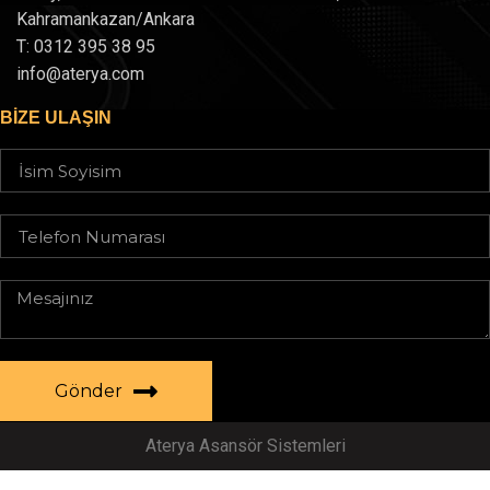
Kahramankazan/Ankara
T: 0312 395 38 95
info@aterya.com
BIZE ULAŞIN
Gönder
Aterya Asansör Sistemleri