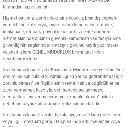
kapsamında veri sorumlusu sıfatıyla
‘’KMT ASANSÖR’’
tarafından hazırlanmıştır.
Hizmet binamız içerisindeki giriş kapıları, bina dış cephesi,
yemekhane, kafeterya, ziyaretçi bekleme salonu, atölye,
imalathane, otopark, güvenlik kulübesi ve kat koridorları
hizmet alanında bulunan güvenlik kameraları vasıtasıyla bina
güvenliğinin sağlanması amacıyla görüntü kaydı yapılmakta
ve kayıt işlemi GENEL MÜDÜRLÜK birimi tarafından
denetlenmektedir.
Söz konusu kişisel veri, Kanunun 5. Maddesinde yer alan “veri
sorumlusunun hukuki yükümlülüğünü yerine getirebilmesi için
zorunlu olması” ve “ilgili kişinin temel hak ve özgürlüklerine
zarar vermemek kaydıyla, veri sorumlusunun meşru
menfaatleri için veri işlenmesinin zorunlu olması” hukuki
sebebine dayanarak otomatik yolla işlenmektedir.
Söz konusu kişisel veriler hukuki uyuşmazlıkların giderilmesi
veya ilgili mevzuatı gereği talep halinde adli makamlar veya