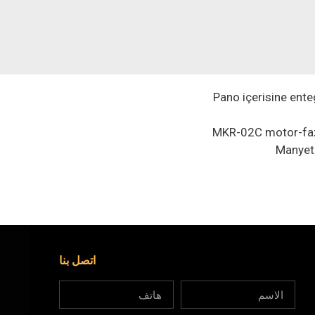
Pano içerisine ente
MKR-02C motor-faz 
Manyeti
اتصل بنا