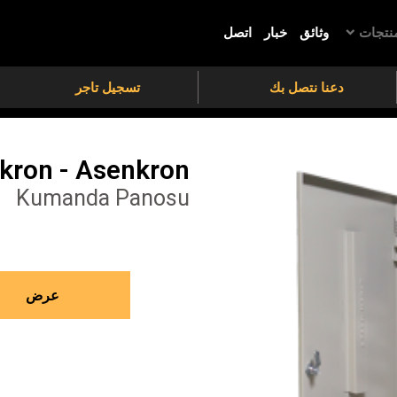
منتجات
وثائق
خبار
اتصل
دعنا نتصل بك
تسجيل تاجر
kron - Asenkron
Kumanda Panosu
عرض